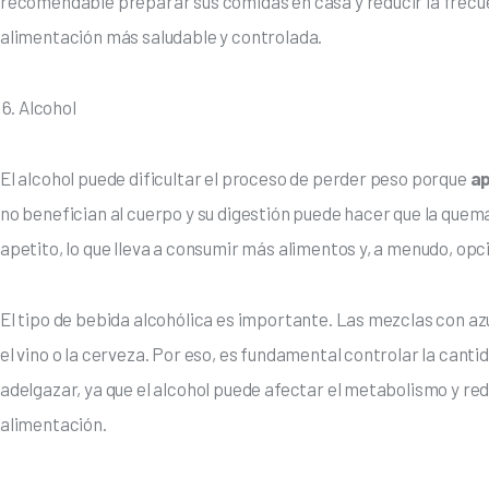
recomendable preparar sus comidas en casa y reducir la frecue
alimentación más saludable y controlada.
Alcohol
El alcohol puede dificultar el proceso de perder peso porque
 a
no benefician al cuerpo y su digestión puede hacer que la quem
apetito, lo que lleva a consumir más alimentos y, a menudo, op
El tipo de bebida alcohólica es importante. Las mezclas con az
el vino o la cerveza. Por eso, es fundamental controlar la cant
adelgazar, ya que el alcohol puede afectar el metabolismo y red
alimentación.