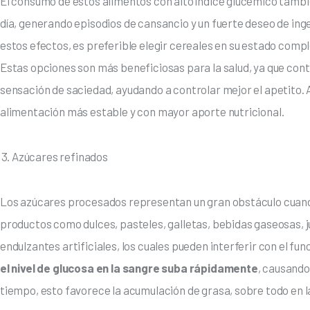
El consumo de estos alimentos con alto índice glucémico también 
día, generando episodios de cansancio y un fuerte deseo de inge
estos efectos, es preferible elegir cereales en su estado complet
Estas opciones son más beneficiosas para la salud, ya que con
sensación de saciedad, ayudando a controlar mejor el apetito. 
alimentación más estable y con mayor aporte nutricional.
Azúcares refinados
Los azúcares procesados representan un gran obstáculo cuando
productos como dulces, pasteles, galletas, bebidas gaseosas, j
endulzantes artificiales, los cuales pueden interferir con el f
el nivel de glucosa en la sangre suba rápidamente
, causando
tiempo, esto favorece la acumulación de grasa, sobre todo en 