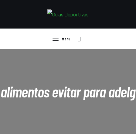
Guías
Compras
Ropa deportiva
Menu
Curiosidades
Menu
Deportistas
Libros
alimentos evitar para adelg
Tecnología