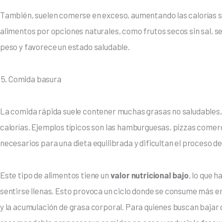
También, suelen comerse en exceso, aumentando las calorías s
alimentos por opciones naturales, como frutos secos sin sal, se
peso y favorece un estado saludable.
Comida basura
La comida rápida suele contener muchas grasas no saludables, 
calorías. Ejemplos típicos son las hamburguesas, pizzas comerci
necesarios para una dieta equilibrada y dificultan el proceso d
Este tipo de alimentos tiene un
 valor nutricional bajo
, lo que 
sentirse llenas. Esto provoca un ciclo donde se consume más en
y la acumulación de grasa corporal. Para quienes buscan bajar