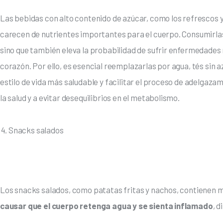
Las bebidas con alto contenido de azúcar, como los refrescos 
carecen de nutrientes importantes para el cuerpo. Consumirla
sino que también eleva la probabilidad de sufrir enfermedades 
corazón. Por ello, es esencial reemplazarlas por agua, tés sin 
estilo de vida más saludable y facilitar el proceso de adelgaza
la salud y a evitar desequilibrios en el metabolismo.
Snacks salados
Los snacks salados, como patatas fritas y nachos, contienen m
causar que el cuerpo retenga agua y se sienta inflamado
, 