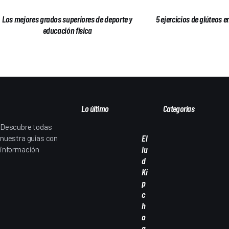
Los mejores grados superiores de deporte y
5 ejercicios de glúteos
educación física
Lo último
Categorías
Descubre todas
El
nuestra guías con
iu
información
d
interesante sobre
Ki
deportes y todo lo
p
que los rodea:
c
materiales,
h
curiosidades,
o
personajes y más.
g