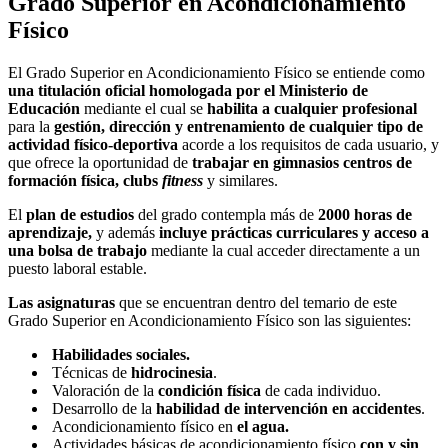
Grado Superior en Acondicionamiento
Físico
El Grado Superior en Acondicionamiento Físico se entiende como
una titulación oficial homologada por el Ministerio de
Educación
mediante el cual se
habilita a cualquier profesional
para la
gestión, dirección y entrenamiento de cualquier tipo de
actividad físico-deportiva
acorde a los requisitos de cada usuario, y
que ofrece la oportunidad de
trabajar en gimnasios centros de
formación física, clubs
fitness
y similares.
El
plan de estudios
del grado contempla más de
2000 horas de
aprendizaje,
y además
incluye prácticas curriculares y acceso a
una bolsa de trabajo
mediante la cual acceder directamente a un
puesto laboral estable.
Las asignaturas
que se encuentran dentro del temario de este
Grado Superior en Acondicionamiento Físico son las siguientes:
Habilidades sociales.
Técnicas de
hidrocinesia
.
Valoración de la
condición física
de cada individuo.
Desarrollo de la
habilidad de intervención en accidentes
.
Acondicionamiento físico en
el agua.
Actividades básicas de acondicionamiento físico
con y sin