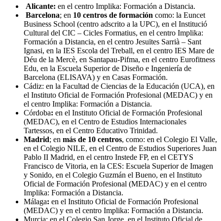
Alicante:
en el centro Implika: Formación a Distancia.
Barcelona
; en
10 centros de formación
como: la Euncet
Business School (centro adscrito a la UPC), en el Institució
Cultural del CIC – Cicles Formatius, en el centro Implika:
Formación a Distancia, en el centro Jesuïtes Sarrià – Sant
Ignasi, en la IES Escola del Treball, en el centro IES Mare de
Déu de la Mercè, en Santapau-Pifma, en el centro Eurofitness
Edu, en la Escuela Superior de Diseño e Ingeniería de
Barcelona (ELISAVA) y en Casas Formación.
Cádiz: en la Facultad de Ciencias de la Educación (UCA), en
el Instituto Oficial de Formación Profesional (MEDAC) y en
el centro Implika: Formación a Distancia.
Córdoba
:
en el Instituto Oficial de Formación Profesional
(MEDAC), en el Centro de Estudios Internacionales
Tartessos, en el Centro Educativo Trinidad.
Madrid
; en
más de 10 centros
, como: en el Colegio El Valle,
en el Colegio NILE, en el Centro de Estudios Superiores Juan
Pablo II Madrid, en el centro Instede FP, en el CETYS
Francisco de Vitoria, en la CES: Escuela Superior de Imagen
y Sonido, en el Colegio Guzmán el Bueno, en el Instituto
Oficial de Formación Profesional (MEDAC) y en el centro
Implika: Formación a Distancia.
Málaga
:
en el Instituto Oficial de Formación Profesional
(MEDAC) y en el centro Implika: Formación a Distancia.
Murcia: en el Colegio San Jorge, en el Instituto Oficial de