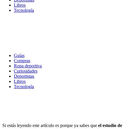
Libros
Tecnología
Guías
Compras
Ropa deportiva
Curiosidades
Deportistas
Libros
Tecnología
Los mejores grados superiores
de deporte y educación física
Si estás leyendo este artículo es porque ya sabes que
el estudio de