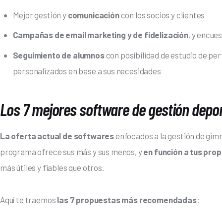
Mejor gestión y
comunicación
con los socios y clientes
Campañas de email marketing y de fidelización
, y encue
Seguimiento de alumnos
con posibilidad de estudio de per
personalizados en base a sus necesidades
Los 7 mejores software de gestión depor
La oferta actual de softwares
 enfocados a la gestión de gim
programa ofrece sus más y sus menos, y 
en función a tus pro
más útiles y fiables que otros.
Aquí te traemos
 las 7 propuestas más recomendadas
: