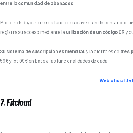
entre la comunidad de abonados
.
Por otro lado, otra de sus funciones clave es la de contar con
 u
registra su acceso mediante la 
utilización de un código QR
 y 
Su 
sistema de suscripción es mensual
, y la oferta es de 
tres 
56€ y los 99€ en base a las funcionalidades de cada.
Web oficial de
7. Fitcloud