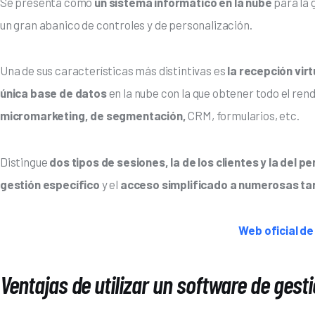
Se presenta como
 un sistema informático en la nube
 para la
un gran abanico de controles y de personalización.
Una de sus características más distintivas es
 la recepción vir
única base de datos 
en la nube con la que obtener todo el rend
micromarketing, de segmentación,
 CRM, formularios, etc.
Distingue
 dos tipos de sesiones, la de los clientes y la del p
gestión específico
 y el 
acceso simplificado a numerosas ta
Web oficial de
Ventajas de utilizar un software de gest