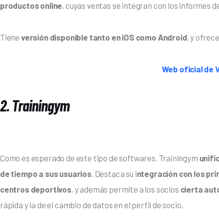
productos online
, cuyas ventas se integran con los informes d
Tiene 
versión disponible tanto en iOS como Android
, y ofrece
Web oficial de
2. Trainingym
Como es esperado de este tipo de softwares, Trainingym 
unifi
de tiempo a sus usuarios
. Destaca su i
ntegración con los pri
centros deportivos
, y además permite a los socios
 cierta au
rápida y la de el cambio de datos en el perfil de socio.