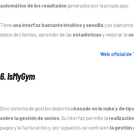
automático de los resultados
 generados por la propia app.
Tiene
 una interfaz bastante intuitiva y sencilla
 y es bastante
datos de clientes, aprender de las 
estadísticas 
y mejorar la 
co
Web oficial de 
6. IsMyGym
Otro sistema de gestión deportiva
 basado en la nube y de tip
sobre la gestión de socios
. Su interfaz permite la 
realización
pagos y la facturación y, por supuesto, se centra en
 la gestión