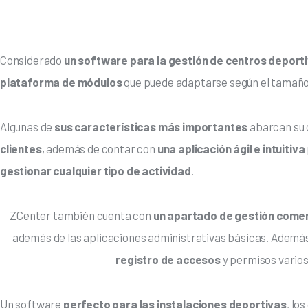
Considerado
 un software para la gestión de centros deport
plataforma de módulos 
que puede adaptarse según el tamaño 
Algunas de 
sus características más importantes 
abarcan su 
clientes
, además de contar con 
una aplicación ágil e intuitiva
gestionar cualquier tipo de actividad
.
ZCenter también cuenta con
 un apartado de gestión comerc
además de las aplicaciones administrativas básicas. Además
registro de accesos 
y permisos varios,
Un software 
perfecto para las instalaciones deportivas
, lo