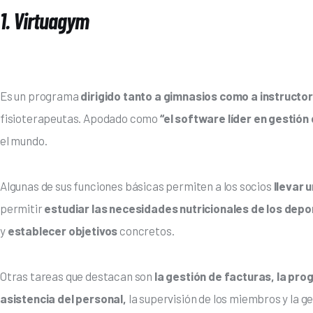
1.
Virtuagym
Es un programa 
dirigido tanto a gimnasios como a instructo
fisioterapeutas. Apodado como 
“el software líder en gestión
el mundo. 
Algunas de sus funciones básicas permiten a los socios
 llevar 
permitir
 estudiar las necesidades nutricionales de los depo
y 
establecer objetivos
 concretos.
Otras tareas que destacan son
 la gestión de facturas, la pr
asistencia del personal,
 la supervisión de los miembros y la g