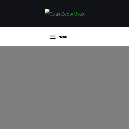
Guías
Compras
Ropa deportiva
Menu
Curiosidades
Menu
Deportistas
Libros
Tecnología