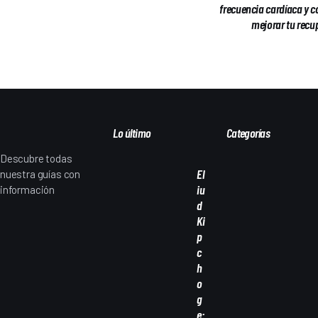
frecuencia cardíaca y 
mejorar tu recu
Lo último
Categorías
Descubre todas
El
nuestra guías con
iu
información
d
interesante sobre
Ki
deportes y todo lo
p
que los rodea:
c
materiales,
h
curiosidades,
o
personajes y más.
g
e: