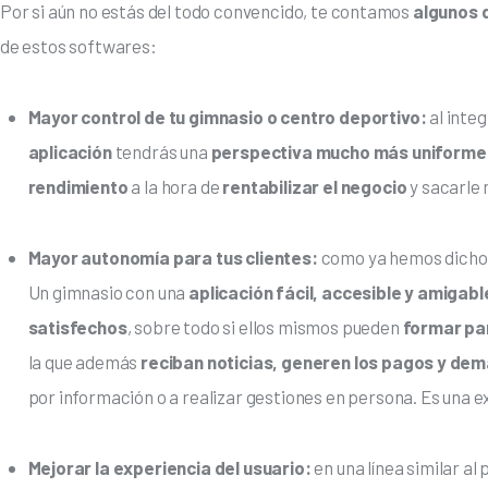
Por si aún no estás del todo convencido, te contamos
 algunos 
de estos softwares:
Mayor control de tu gimnasio o centro deportivo:
al inte
aplicación
tendrás una
perspectiva mucho más uniforme y
rendimiento
a la hora de
rentabilizar el negocio
y sacarle 
Mayor autonomía para tus clientes:
como ya hemos dicho, 
Un gimnasio con una
aplicación fácil, accesible y amigabl
satisfechos
, sobre todo si ellos mismos pueden
formar par
la que además
reciban noticias, generen los pagos y de
por información o a realizar gestiones en persona. Es una 
Mejorar la experiencia del usuario:
en una línea similar al