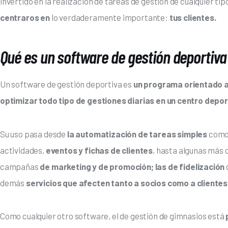
invertido en la realización de tareas de gestión de cualquier tipo
centraros en
 lo verdaderamente importante: 
tus clientes.
Qué es un software de gestión deportiva
Un software de gestión deportiva es 
un programa orientado a
optimizar todo tipo de gestiones diarias en un centro depor
Su uso pasa desde
 la automatización de tareas simples 
como 
actividades,
 eventos y fichas de clientes
, hasta algunas más 
campañas
 de marketing y de promoción; las de fidelización 
demás
 servicios que afecten tanto a socios como a cliente
Como cualquier otro software, el de gestión de gimnasios está