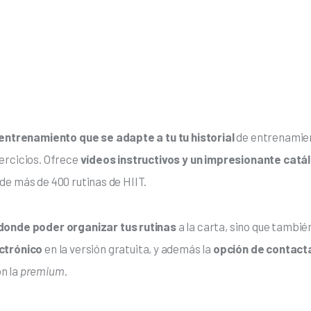
entrenamiento que se adapte a tu tu historial 
de entrenamie
jercicios. Ofrece
 vídeos instructivos y un impresionante catá
de más de 400 rutinas de HIIT.
donde poder organizar tus rutinas 
a la carta, sino que tambié
ctrónico
 en la versión gratuita, y además la 
opción de contacta
 la 
premium
.