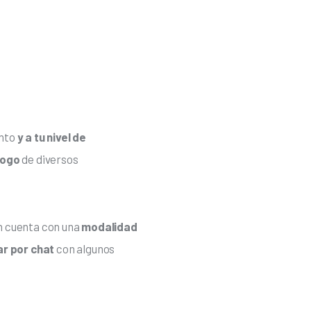
nto
 y a tu nivel de 
logo
 de diversos 
n cuenta con una 
modalidad 
r por chat
 con algunos 