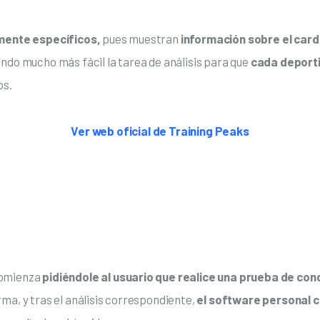
rmente específicos,
 pues muestran
 información sobre el cardio
endo mucho más fácil la tarea de análisis para que 
cada deport
os.
Ver web oficial de Training Peaks
comienza 
pidiéndole al usuario que realice una prueba de cond
rma, y tras el análisis correspondiente, 
el software personal 