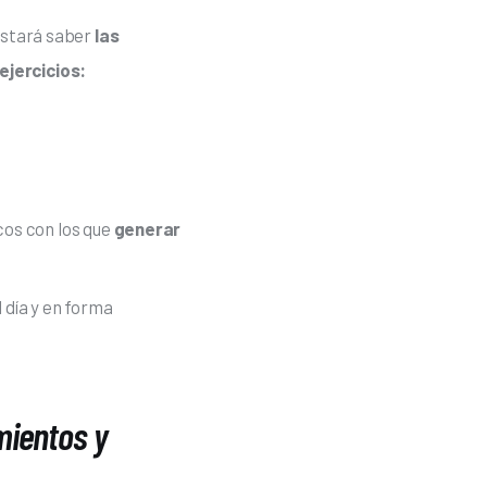
ustará saber 
las 
ejercicios:
cos con los que
generar
 día y en forma
mientos y