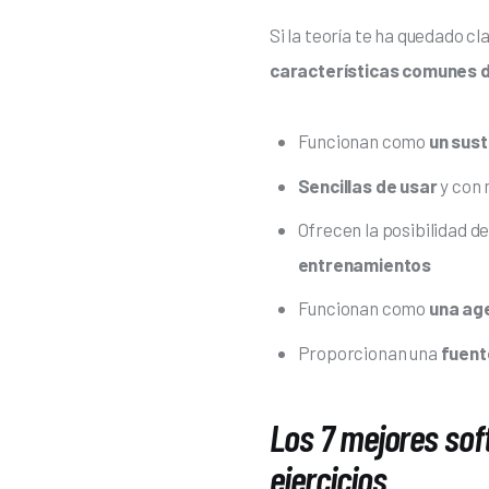
Si la teoría te ha quedado c
características comunes d
Funcionan como
un sust
Sencillas de usar
y con
Ofrecen la posibilidad d
entrenamientos
Funcionan como
una ag
Proporcionan una
fuent
Los 7 mejores sof
ejercicios