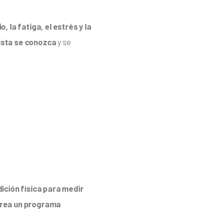
, la fatiga, el estrés y la 
ista se conozca
 y se 
ición física para medir 
crea un programa 