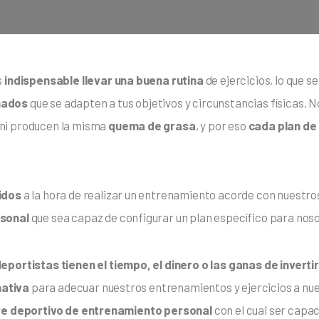
s
 indispensable llevar una buena rutina
 de ejercicios, lo que 
ñados
 que se adapten a tus objetivos y circunstancias físicas. N
ni producen la misma
 quema de grasa
, y por eso 
cada plan de
idos
 a la hora de realizar un entrenamiento acorde con nuestros
rsonal
 que sea capaz de configurar un plan específico para nos
eportistas tienen el tiempo, el dinero o las ganas de invertir
nativa
 para adecuar nuestros entrenamientos y ejercicios a nu
are deportivo de entrenamiento personal 
con el cual ser capa