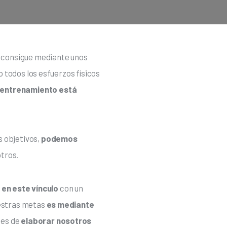
se consigue mediante unos
o todos los esfuerzos físicos 
 entrenamiento está 
 objetivos, 
podemos 
otros.
 en este vínculo
 con un 
estras metas 
es mediante 
ces de
 elaborar nosotros 