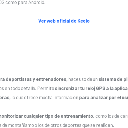
iOS como para Android.
Ver web oficial de Keelo
ra deportistas y entrenadores,
 hace uso de un 
sistema de pl
os en todo detalle. Permite 
sincronizar tu reloj GPS a la aplic
oras, 
lo que ofrece mucha información 
para analizar por el us
monitorizar cualquier tipo de entrenamiento,
 como los de carr
los de montañismo o los de otros deportes que se realicen.