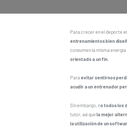
Para crecer en el deporte e
entrenamientos bien dise
consumen la misma energía 
orientado a un fin
.
Para 
evitar sentirnos perd
acudir a un entrenador pe
Sin embargo, n
o todos los d
tutor, así que
 la mejor alter
la utilización de un softw