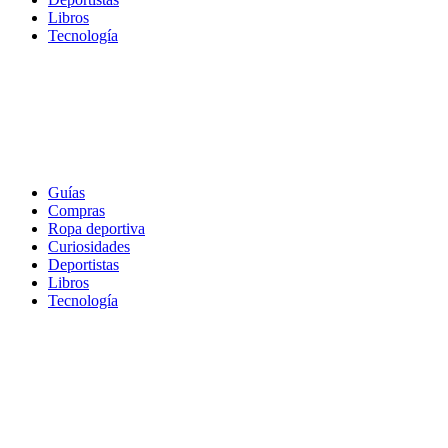
Libros
Tecnología
Guías
Compras
Ropa deportiva
Curiosidades
Deportistas
Libros
Tecnología