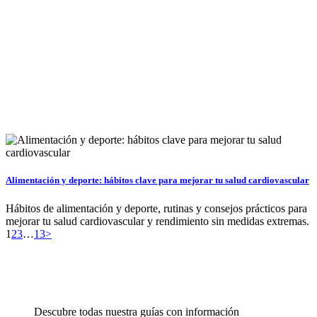
Alimentación y deporte: hábitos clave para mejorar tu salud cardiovascular
Hábitos de alimentación y deporte, rutinas y consejos prácticos para
mejorar tu salud cardiovascular y rendimiento sin medidas extremas.
Paginación
Page
Page
Page
Page
1
2
3
…
13
>
de
entradas
Descubre todas nuestra guías con información