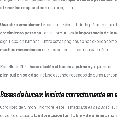
ofrece las respuestas
 a esa pregunta. 
Una obra emocionante
 con la que descubrir de primera mano
crecimiento personal,
 este libro utiliza
 la importancia de la
significación humana. Entre estas páginas se nos explica cómo
muchos mecanismos 
que nos conectan con esa parte interior
Por ello, el libro 
hace alusión al buceo a pulmón
 ya que es uno
plenitud en soledad
 incluso estando rodeados de otras person
Bases de buceo: Iníciate correctamente en 
Otro libro de Simon Pridmore, este llamado 
Bases de buceo,
 su
deporte gracias a 
la información tan fiable y de primera ma