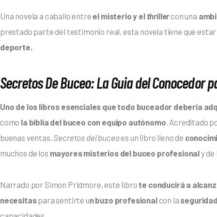
Una novela a caballo entre 
el misterio y el 
thriller
 con una 
ambi
prestado parte del testimonio real, esta novela tiene que estar
deporte.
Secretos De Buceo: La Guia del Conocedor p
Uno de los libros esenciales que todo buceador debería adq
como
 la biblia del buceo con equipo autónomo
. Acreditado p
buenas ventas, 
Secretos del buceo 
es un libro lleno de
 conocim
muchos de los 
mayores misterios del buceo profesional
 y de
Narrado por Simon Pridmore, este libro
 te conducirá a alcanz
necesitas
 para sentirte u
n buzo profesional 
con la 
seguridad
capacidades. 