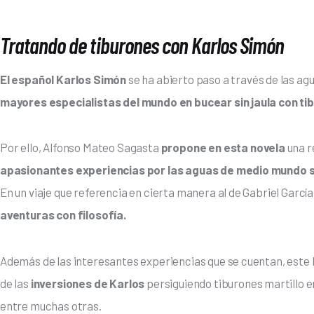
Tratando de tiburones con Karlos Simón
El español Karlos Simón
 se ha abierto paso a través de las ag
mayores especialistas del mundo en bucear sin jaula con ti
Por ello, Alfonso Mateo Sagasta 
propone en esta novela 
una r
apasionantes experiencias por las aguas de medio mundo 
En un viaje que referencia en cierta manera al de Gabriel Garcí
aventuras con filosofía.
Además de las interesantes experiencias que se cuentan, este 
de las 
inversiones de Karlos 
persiguiendo tiburones martillo e
entre muchas otras.