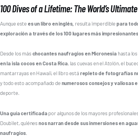
100 Dives of a Lifetime: The World’s Ultimat
Aunque este 
es un libro en inglés, 
resulta imperdible
 para tod
exploración a través de los 100 lugares más impresionantes
Desde los más
 chocantes naufragios en Micronesia
 hasta lo
en la isla cocos en Costa Rica
, las cuevas en el Atolón, el buce
mantarrayas en Hawaii, el libro está
 repleto de fotografías 
y todo esto acompañado de 
numerosos consejos y valiosas 
deporte. 
Una guía certificada 
por algunos de los mayores profesionale
Doubilet, quiénes 
nos narran desde sus inmersiones en agua
naufragios
. 