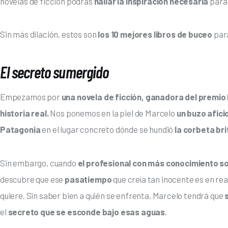
novelas de ficción podrás 
hallar la inspiración necesaria
 para
Sin más dilación, estos son 
los 10 mejores libros de buceo
 par
El secreto sumergido
Empezamos por 
una novela de ficción, ganadora del premio
historia real. 
Nos ponemos en la piel de Marcelo 
un buzo afici
Patagonia
 en el lugar concreto dónde se hundió 
la corbeta bri
Sin embargo, cuando
 el profesional con más conocimiento 
descubre que ese 
pasatiempo 
que creía tan inocente es en rea
quiere. Sin saber bien a quién se enfrenta, Marcelo tendrá que 
el 
secreto que se esconde bajo esas aguas
.