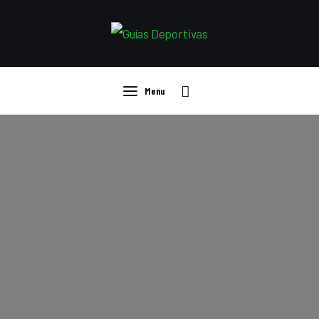
Guías
Compras
Ropa deportiva
Menu
Curiosidades
Menu
Deportistas
Libros
Tecnología