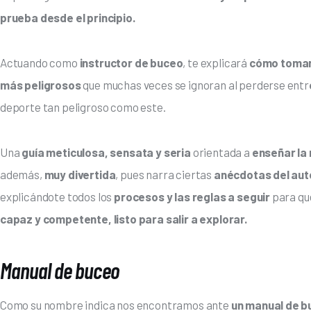
prueba desde el principio.
Actuando como 
instructor de buceo
, te
explicará 
cómo tomar
más peligrosos 
que muchas veces se ignoran al perderse entr
deporte tan peligroso como este. 
Una 
guía meticulosa, sensata y seria 
orientada a
 enseñar l
además, 
muy divertida
, pues narra ciertas
 anécdotas del aut
explicándote todos los 
procesos y las reglas a seguir
 para qu
capaz y competente, listo para salir a explorar.
Manual de buceo
Como su nombre indica nos encontramos ante 
un manual de b