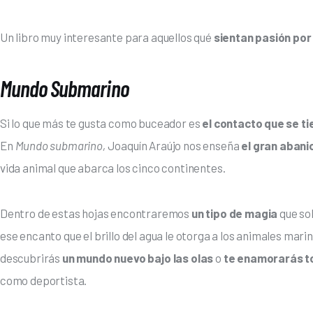
Un libro muy interesante para aquellos qué 
sientan pasión por
Mundo Submarino
Si lo que más te gusta como buceador es 
el contacto que se tie
En 
Mundo submarino,
 Joaquín Araújo nos enseña 
el gran abani
vida animal que abarca los cinco continentes.
Dentro de estas hojas encontraremos
 un tipo de magia
 que so
ese encanto que el brillo del agua le otorga a los animales marino
descubrirás 
un mundo nuevo bajo las olas 
o 
te enamorarás t
como deportista. 