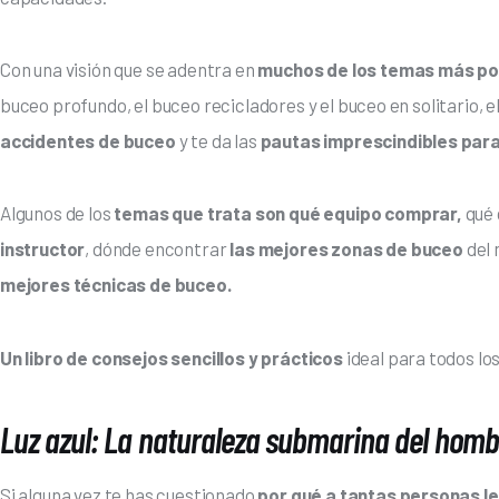
Con una visión que se adentra en
 muchos de los temas más po
buceo profundo, el buceo recicladores y el buceo en solitario, el 
accidentes de buceo
 y te da las 
pautas imprescindibles par
Algunos de los 
temas que trata son qué equipo comprar,
 qué
instructor
, dónde encontrar 
las mejores zonas de buceo
 del
mejores técnicas de buceo.
Un libro de consejos sencillos y prácticos
 ideal para todos lo
Luz azul: La naturaleza submarina del homb
Si alguna vez te has cuestionado
 por qué a tantas personas l