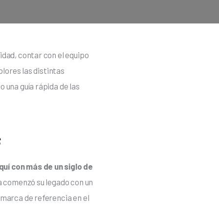
dad, contar con el equipo 
lores las distintas 
 una guía rápida de las 
s
quí con más de un siglo de 
a comenzó su legado con un 
marca de referencia en el 