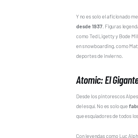
Y no es solo el aficionado me
desde 1937
. Figuras legen
como Ted Ligetty y Bode Mill
en snowboarding, como Math
deportes de invierno.
Atomic: El Gigante
Desde los pintorescos Alpes
del esquí. No es solo que 
fabr
que esquiadores de todos los
Con leyendas como Luc Alph