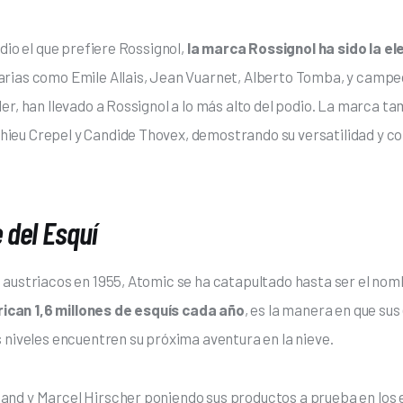
dio el que prefiere Rossignol, 
la marca Rossignol ha sido la e
darias como Emile Allais, Jean Vuarnet, Alberto Tomba, y cam
er, han llevado a Rossignol a lo más alto del podio. La marca t
ieu Crepel y Candide Thovex, demostrando su versatilidad y c
 del Esquí
 austriacos en 1955, Atomic se ha catapultado hasta ser el no
ican 1,6 millones de esquís cada año
, es la manera en que sus
 niveles encuentren su próxima aventura en la nieve. 
and y Marcel Hirscher poniendo sus productos a prueba en los 