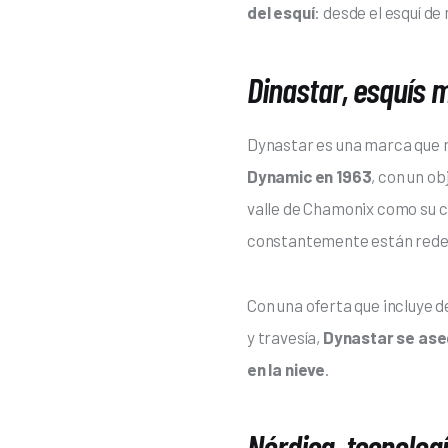
del esquí
: desde el esquí de
Dinastar, esquís 
Dynastar es una marca que r
Dynamic en 1963
, con un ob
valle de Chamonix como su c
constantemente están redefin
Con una oferta que incluye d
y travesía, 
Dynastar se ase
en la nieve
.
Nórdica, tecnologí