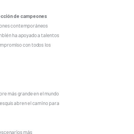
lección de campeones 
peones contemporáneos 
ambién ha apoyado a talentos 
ompromiso con todos los 
mbre más grande en el mundo 
 esquís abren el camino para 
escenarios más 