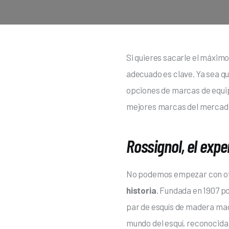
Si quieres sacarle el máxim
adecuado es clave. Ya sea qu
opciones de marcas de equipo
mejores marcas del mercad
Rossignol, el exp
No podemos empezar con otr
historia
. Fundada en 1907 p
par de esquís de madera mac
mundo del esquí, reconocida 