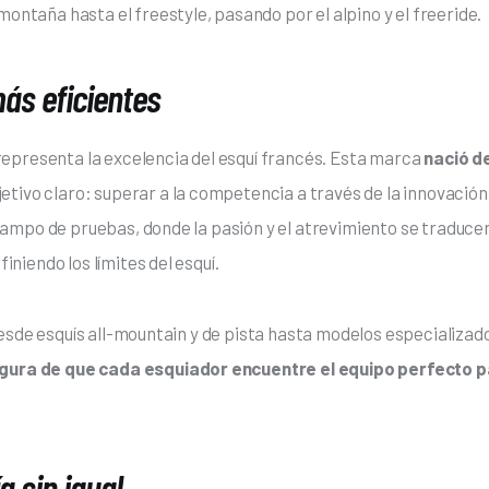
 montaña hasta el freestyle, pasando por el alpino y el freeride.
más eficientes
epresenta la excelencia del esquí francés. Esta marca 
nació de
jetivo claro: superar a la competencia a través de la innovación.
ampo de pruebas, donde la pasión y el atrevimiento se traduce
iendo los límites del esquí. 
esde esquís all-mountain y de pista hasta modelos especializad
gura de que cada esquiador encuentre el equipo perfecto p
a sin igual