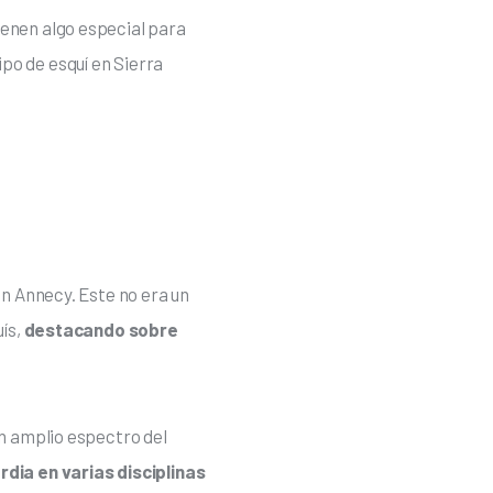
enen algo especial para 
uipo de esquí en Sierra 
en Annecy. Este no era un 
ís, 
destacando sobre 
n amplio espectro del 
dia en varias disciplinas 