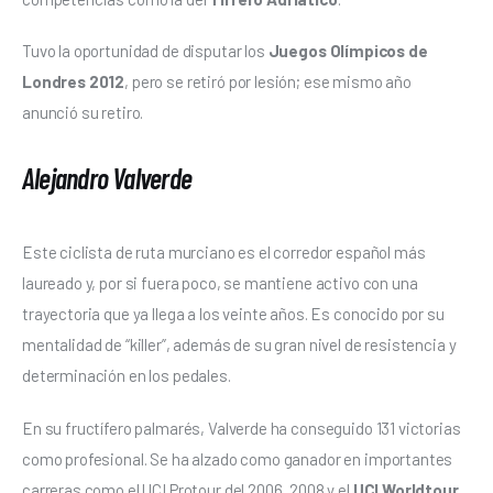
Tuvo la oportunidad de disputar los
 Juegos Olímpicos de 
Londres 2012
, pero se retiró por lesión; ese mismo año 
anunció su retiro. 
Alejandro Valverde
Este ciclista de ruta murciano es el corredor español más 
laureado y, por si fuera poco, se mantiene activo con una 
trayectoria que ya llega a los veinte años. Es conocido por su 
mentalidad de “killer”, además de su gran nivel de resistencia y 
determinación en los pedales. 
En su fructífero palmarés, Valverde ha conseguido 131 victorias 
como profesional. Se ha alzado como ganador en importantes 
carreras como el UCI Protour del 2006, 2008 y el 
UCI Worldtour