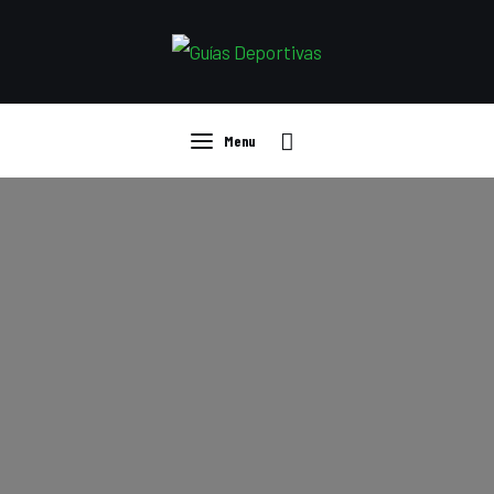
Guías
Compras
Ropa deportiva
Menu
Curiosidades
Menu
Deportistas
Libros
Tecnología