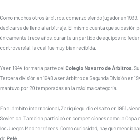
Como muchos otros árbitros, comenzó siendo jugador en 1939. T
dedicarse de lleno al arbitraje. Él mismo cuenta que su pasión p
únicamente trece años, durante un partido de equipos no federa
controversial, la cual fue muy bien recibida. 
Ya en 1944 formaría parte del
 Colegio Navarro de Árbitros
. S
Tercera división en 1948 a ser árbitro de Segunda División en 1
mantuvo por 20 temporadas en la máxima categoría. 
En el ámbito internacional, Zariquiegui dio el salto en 1951, siend
Soviética. También participó en competiciones como la Copa de 
los Juegos Mediterráneos. Como curiosidad, hay que mencionar q
de 
Pelé
. 